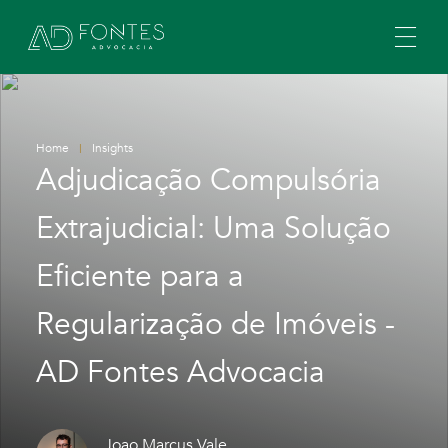
Home
Insights
Adjudicação Compulsória
Extrajudicial: Uma Solução
Eficiente para a
Regularização de Imóveis -
AD Fontes Advocacia
Joao Marcus Vale