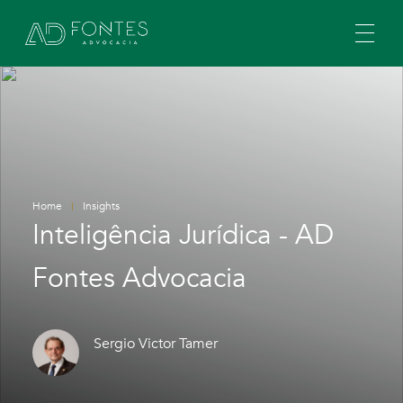
Home
Insights
Inteligência Jurídica - AD
Fontes Advocacia
Sergio Victor Tamer